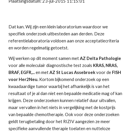
Plaatsingsdatum: 23-jul-2015 11:15:01
Dat kan. Wij zijn een klein laboratorium waardoor we 
specifiek onderzoek uitbesteden aan derden. Deze 
referentielaboratoria voldoen aan onze acceptatiecriteria 
en worden regelmatig getoetst.
Wij werken op dit moment samen met 
AZ Delta Pathologie 
voor alle moleculair diagnostische test zoals 
KRAS, NRAS, 
BRAF, EGFR,... 
en met 
AZ St Lucas Assebroek 
voor de 
FISH 
voor Her2Neu. 
Kortom bijkomend onderzoek op een 
kwaadaardige tumor waarbij het afhankelijk is van het 
resultaat of je al dan niet een bepaalde medicatie mag of kan 
krijgen. Deze onderzoeken kunnen relatief duur uitvallen, 
maar vervallen in het niets in vergelijking met de kostprijs 
van bepaalde chemotherapie. Ook voor deze onderzoeken 
geldt terugbetaling door het RIZIV aangezien ze meer 
specifieke aanvullende therapie toelaten en nutteloze 